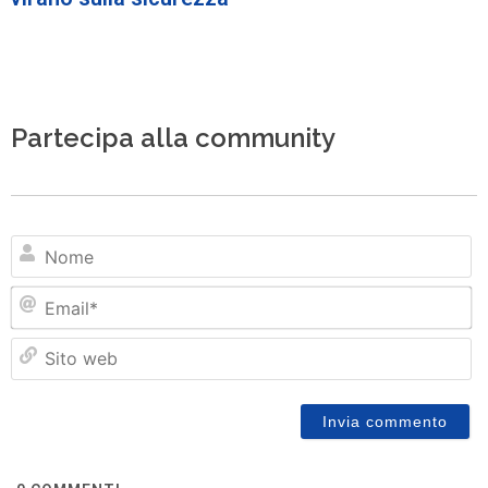
Partecipa alla community
N
Em
Si
w