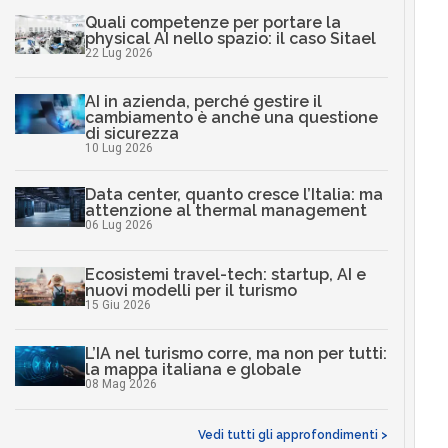
Quali competenze per portare la
physical AI nello spazio: il caso Sitael
22 Lug 2026
AI in azienda, perché gestire il
cambiamento è anche una questione
di sicurezza
10 Lug 2026
Data center, quanto cresce l’Italia: ma
attenzione al thermal management
06 Lug 2026
Ecosistemi travel-tech: startup, AI e
nuovi modelli per il turismo
15 Giu 2026
L’IA nel turismo corre, ma non per tutti:
la mappa italiana e globale
08 Mag 2026
Vedi tutti gli approfondimenti >