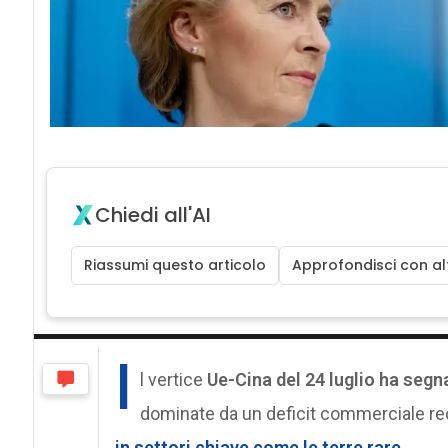
Chiedi all'AI
Riassumi questo articolo
Approfondisci con alt
I
l vertice
Ue-Cina del 24 luglio ha segna
dominate da un deficit commerciale re
in settori chiave come
le terre rare
.