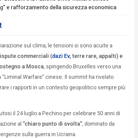
king” e rafforzamento della sicurezza economica
t
iarazione sul clima, le tensioni si sono acuite a
dispute commerciali (
dazi Ev,
terre rare, appalti) e
 sostegno a Mosca
, spingendo Bruxelles verso una
a “Liminal Warfare” cinese. Il summit ha rivelato
brare i rapporti in un contesto geopolitico sempre più
nutosi il 24 luglio a Pechino per celebrare 50 anni di
lazione al
“chiaro punto di svolta”
, dominato da
ergenze sulla guerra in Ucraina.