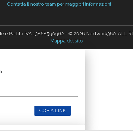
Contatta il nostro team per maggiori informazioni
ale e Partita IVA 13868590962 - © 2026 Nextwork360. AL
Mappa del sito
i.
COPIA LINK