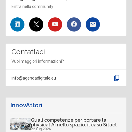
Entra nella community
Contattaci
Vuoi maggiori informazioni?
content_copy
info@agendadigitale.eu
InnovAttori
Quali competenze per portare la
physical AI nello spazio: il caso Sitael
22 Lug 2026