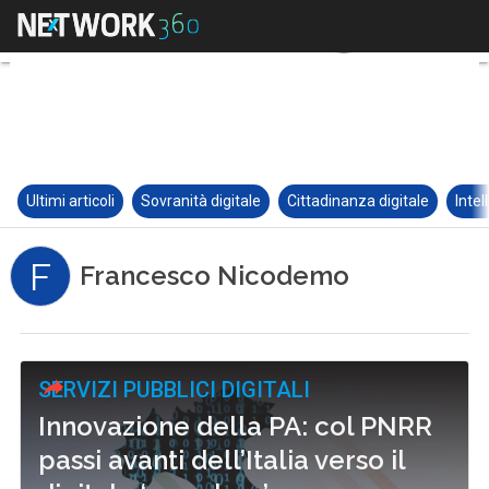
Ultimi articoli
Sovranità digitale
Cittadinanza digitale
Intel
F
Francesco Nicodemo
SERVIZI PUBBLICI DIGITALI
Innovazione della PA: col PNRR
passi avanti dell’Italia verso il