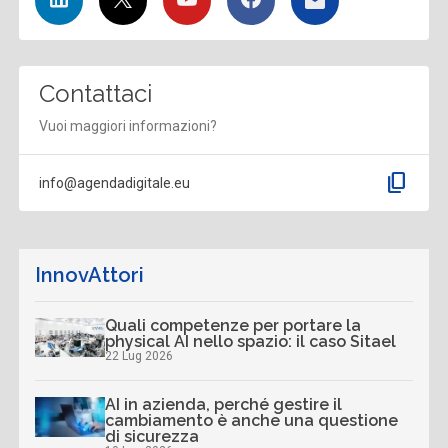
Contattaci
Vuoi maggiori informazioni?
content_copy
info@agendadigitale.eu
InnovAttori
Quali competenze per portare la
physical AI nello spazio: il caso Sitael
22 Lug 2026
AI in azienda, perché gestire il
cambiamento è anche una questione
di sicurezza