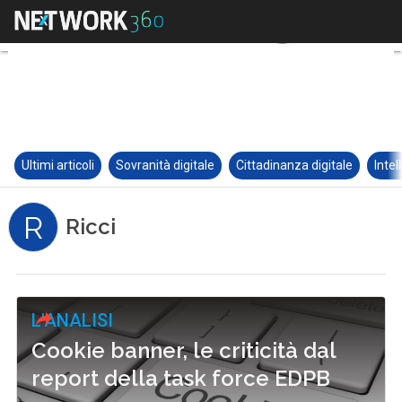
Ultimi articoli
Sovranità digitale
Cittadinanza digitale
Intel
R
Ricci
L'ANALISI
Cookie banner, le criticità dal
report della task force EDPB