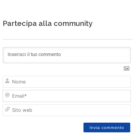
Partecipa alla community
N
Em
Sit
we