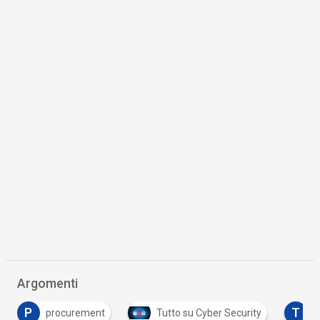
Argomenti
T
ment
Tutto su Cyber Security
Tutto su GDPR