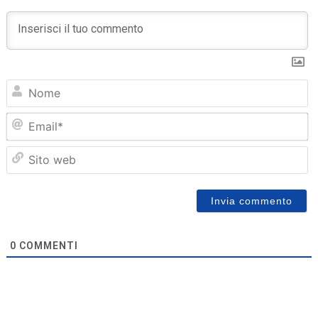
N
Em
Sit
we
0
COMMENTI