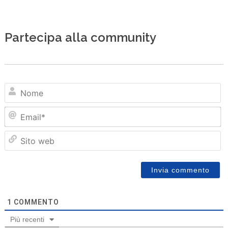
Partecipa alla community
N
Em
Sit
we
1
COMMENTO
Più recenti