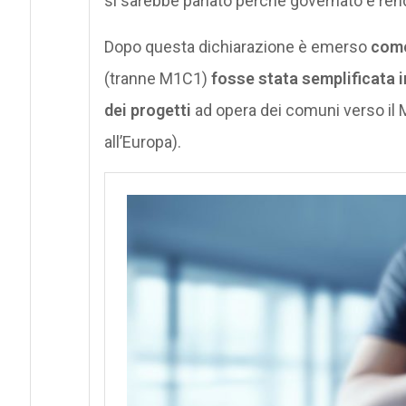
si sarebbe parlato perché governato e rendi
Dopo questa dichiarazione è emerso
come 
(tranne M1C1)
fosse stata semplificata 
dei progetti
ad opera dei comuni verso il 
all’Europa).