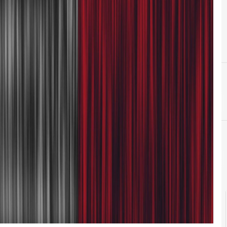
C
CIE
Cittadinanza digitale