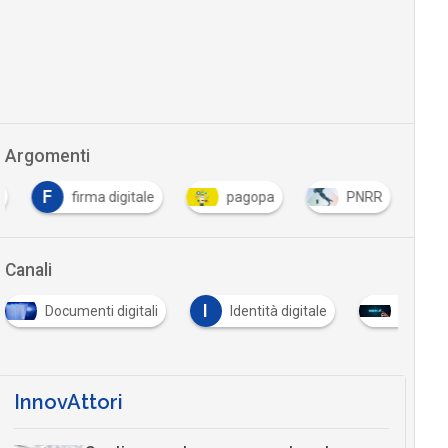
Argomenti
F
firma digitale
pagopa
PNRR
…
Canali
I
Documenti digitali
Identità digitale
Industri
InnovAttori