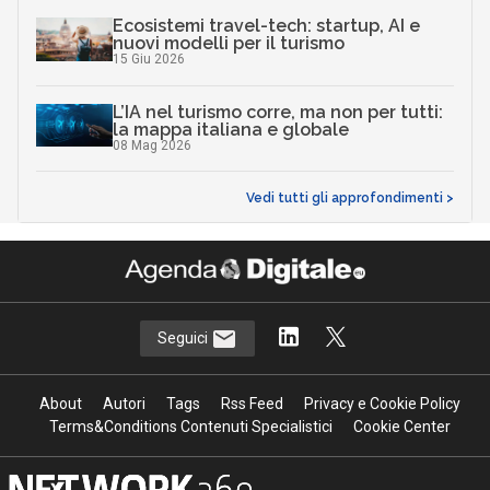
Ecosistemi travel-tech: startup, AI e
nuovi modelli per il turismo
15 Giu 2026
L’IA nel turismo corre, ma non per tutti:
la mappa italiana e globale
08 Mag 2026
Vedi tutti gli approfondimenti >
Seguici
About
Autori
Tags
Rss Feed
Privacy e Cookie Policy
Terms&Conditions Contenuti Specialistici
Cookie Center