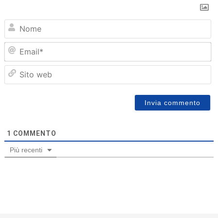
N
Em
Sit
we
1
COMMENTO
Più recenti