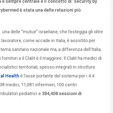
 è sempre centrale e il concetto di “security by
ybermed è stata una delle relazioni più
, una delle “mutue” israeliane, che festeggia gli oltre
 il lavoratore, come accade in Italia, è assistito per
stema sanitario nazionale ma, a differenza dell’Italia,
ornitori e il Clalit è il maggiore. Il Clalit ha medici di
alistici territoriali, spesso integrati in strutture
tal Health
è l’asse portante del sistema per i 4.4
,638 medici, 11,081 infermieri, 100 centri
mbulatori pediatrici e
384,408 sessioni di