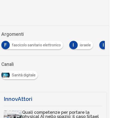
Argomenti
F
I
I
fascicolo sanitario elettronico
israele
it
Canali
Sanità digitale
InnovAttori
Quali competenze per portare la
physical AI nello spazio: il caso Sitael