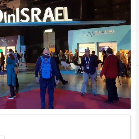
B
big data