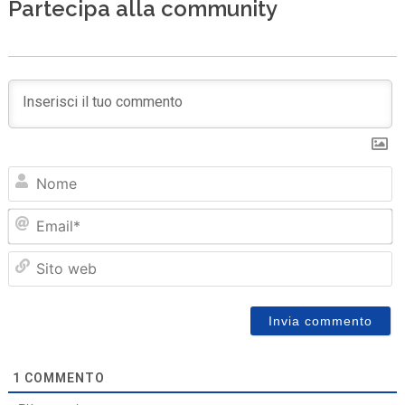
Partecipa alla community
N
Em
Sit
we
1
COMMENTO