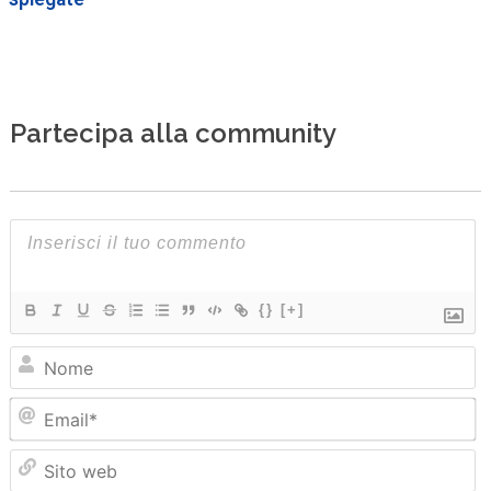
Partecipa alla community
{}
[+]
N
Em
Sit
we