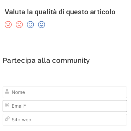
Valuta la qualità di questo articolo
Partecipa alla community
N
Em
Sit
we