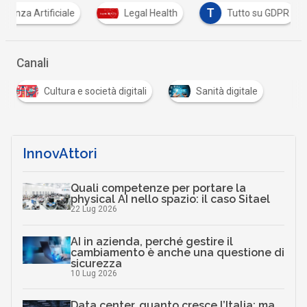
T
genza Artificiale
Legal Health
Tutto su GDPR
Canali
Cultura e società digitali
Sanità digitale
InnovAttori
Quali competenze per portare la
physical AI nello spazio: il caso Sitael
22 Lug 2026
AI in azienda, perché gestire il
cambiamento è anche una questione di
sicurezza
10 Lug 2026
Data center, quanto cresce l’Italia: ma