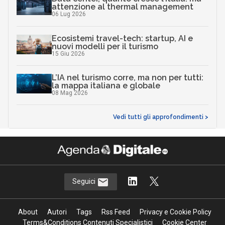
attenzione al thermal management
06 Lug 2026
Ecosistemi travel-tech: startup, AI e
nuovi modelli per il turismo
15 Giu 2026
L’IA nel turismo corre, ma non per tutti:
la mappa italiana e globale
08 Mag 2026
Vedi tutti gli approfondimenti >
Seguici
About
Autori
Tags
Rss Feed
Privacy e Cookie Policy
Terms&Conditions Contenuti Specialistici
Cookie Center