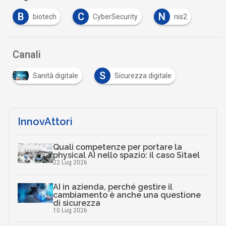
B
C
N
biotech
CyberSecurity
nis2
Canali
S
Sanità digitale
Sicurezza digitale
InnovAttori
Quali competenze per portare la
physical AI nello spazio: il caso Sitael
22 Lug 2026
AI in azienda, perché gestire il
cambiamento è anche una questione
di sicurezza
10 Lug 2026