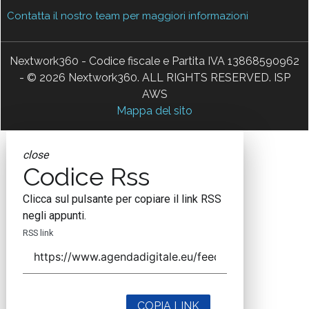
Contatta il nostro team per maggiori informazioni
Nextwork360 - Codice fiscale e Partita IVA 13868590962
- © 2026 Nextwork360. ALL RIGHTS RESERVED. ISP
AWS
Mappa del sito
close
Codice Rss
Clicca sul pulsante per copiare il link RSS
negli appunti.
RSS link
COPIA LINK