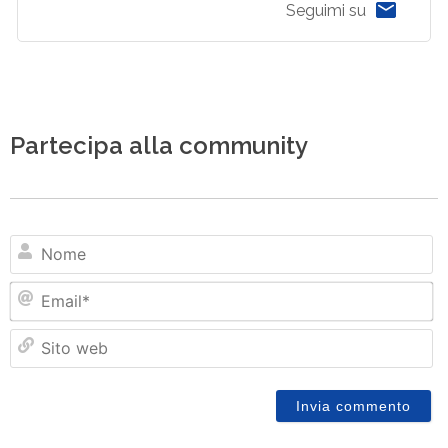
Seguimi su
Partecipa alla community
N
Em
Si
w