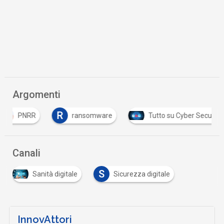
Argomenti
R
T
ransomware
Tutto su Cyber Security
T
Canali
S
Sanità digitale
Sicurezza digitale
InnovAttori