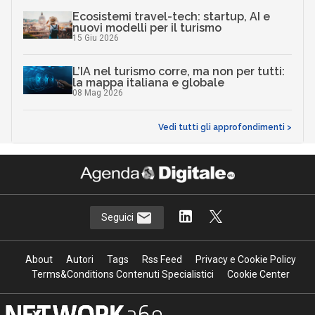
Ecosistemi travel-tech: startup, AI e
nuovi modelli per il turismo
15 Giu 2026
L’IA nel turismo corre, ma non per tutti:
la mappa italiana e globale
08 Mag 2026
Vedi tutti gli approfondimenti >
Seguici
About
Autori
Tags
Rss Feed
Privacy e Cookie Policy
Terms&Conditions Contenuti Specialistici
Cookie Center