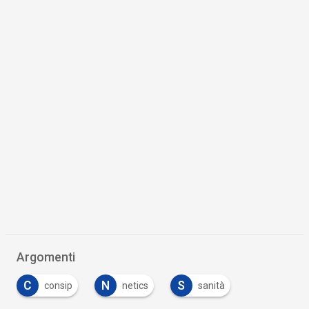
Argomenti
C
N
S
consip
netics
sanità