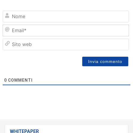
N
Em
Sit
we
0
COMMENTI
WHITEPAPER