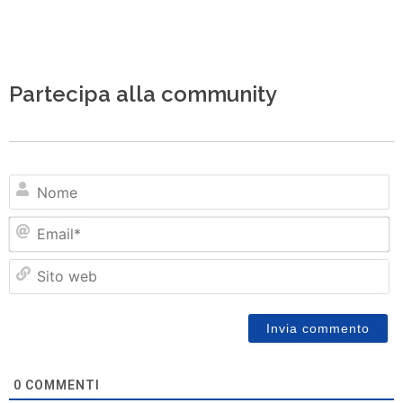
Partecipa alla community
N
Em
Si
w
0
COMMENTI