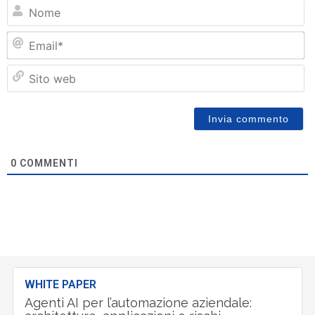
N
Em
Si
w
0
COMMENTI
WHITE PAPER
Agenti AI per l’automazione aziendale: