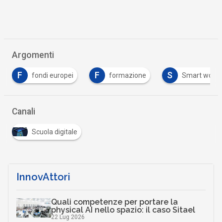
Argomenti
F
S
fondi europei
formazione
Smart working
Canali
Scuola digitale
InnovAttori
Quali competenze per portare la
physical AI nello spazio: il caso Sitael
22 Lug 2026