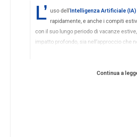
L’
uso dell’
Intelligenza Artificiale (I
rapidamente, e anche i compiti estivi
con il suo lungo periodo di vacanze estive,
impatto profondo, sia nell’approccio che n
Continua a legg