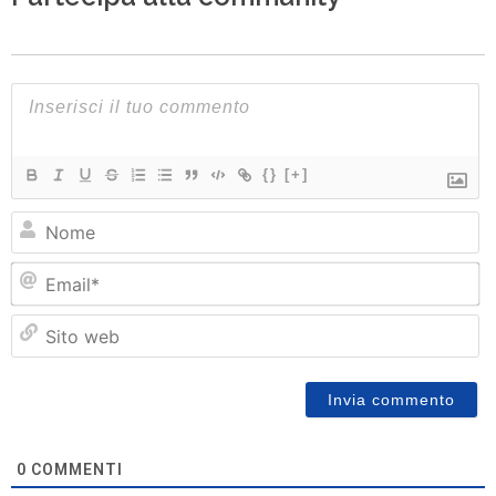
{}
[+]
N
Em
Si
w
0
COMMENTI