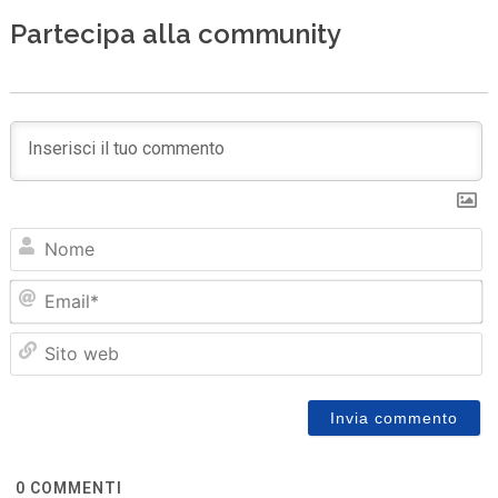
Partecipa alla community
N
Em
Sit
we
0
COMMENTI