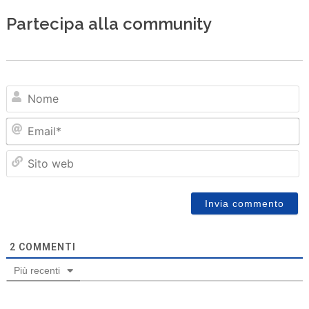
Partecipa alla community
N
Em
Sit
we
2
COMMENTI
Più recenti