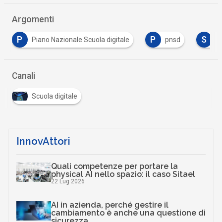
Argomenti
P
S
zionale Scuola digitale
pnsd
scuola digitale
Canali
Scuola digitale
InnovAttori
Quali competenze per portare la
physical AI nello spazio: il caso Sitael
22 Lug 2026
AI in azienda, perché gestire il
cambiamento è anche una questione di
sicurezza