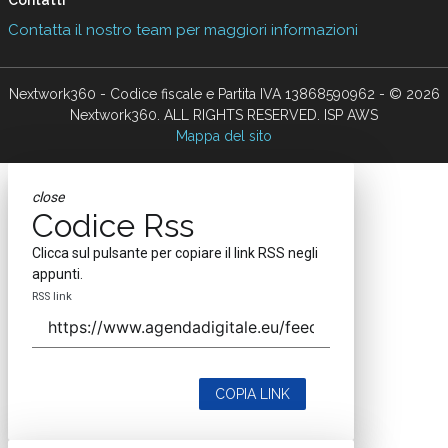
Contatti
Contatta il nostro team per maggiori informazioni
Nextwork360 - Codice fiscale e Partita IVA 13868590962 - © 2026
Nextwork360. ALL RIGHTS RESERVED. ISP AWS
Mappa del sito
close
Codice Rss
Clicca sul pulsante per copiare il link RSS negli
appunti.
RSS link
COPIA LINK