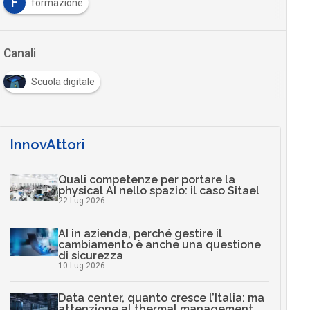
F
formazione
Canali
Scuola digitale
InnovAttori
Quali competenze per portare la
physical AI nello spazio: il caso Sitael
22 Lug 2026
AI in azienda, perché gestire il
cambiamento è anche una questione
di sicurezza
10 Lug 2026
Data center, quanto cresce l’Italia: ma
attenzione al thermal management