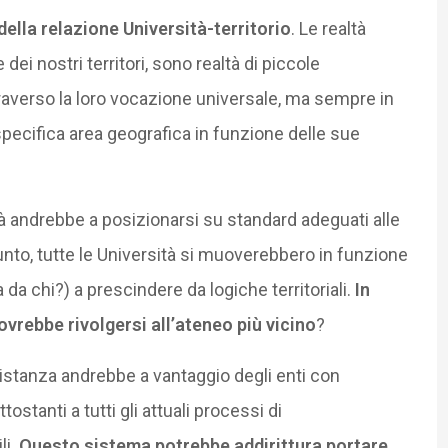
della relazione Università-territorio
. Le realtà
dei nostri territori, sono realtà di piccole
averso la loro vocazione universale, ma sempre in
specifica area geografica in funzione delle sue
tà andrebbe a posizionarsi su standard adeguati alle
nto, tutte le Università si muoverebbero in funzione
 da chi?) a prescindere da logiche territoriali.
In
rebbe rivolgersi all’ateneo più vicino
?
istanza andrebbe a vantaggio degli enti con
ostanti a tutti gli attuali processi di
li.
Questo sistema potrebbe addirittura portare