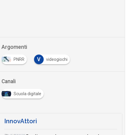
Argomenti
V
PNRR
videogiochi
Canali
Scuola digitale
InnovAttori