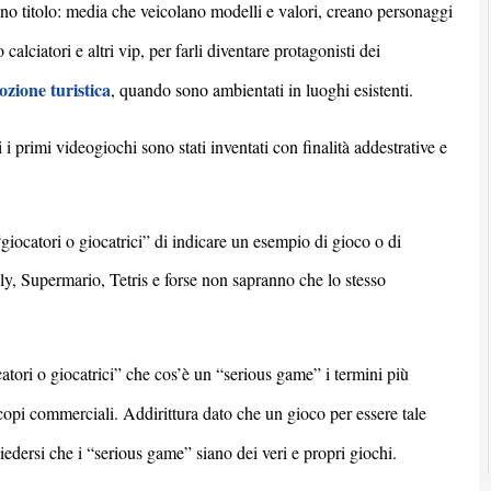
eno titolo: media che veicolano modelli e valori, creano personaggi
alciatori e altri vip, per farli diventare protagonisti dei
zione turistica
, quando sono ambientati in luoghi esistenti.
 i primi videogiochi sono stati inventati con finalit
à
addestrative e
giocatori o giocatrici” di indicare un esempio di gioco o di
, Supermario, Tetris e forse non sapranno che lo stesso
tori o giocatrici” che cos’è un “
serious game
” i termini più
copi commerciali. Addirittura dato che un gioco per essere tale
iedersi che i “
serious game
”
siano dei veri e propri giochi.