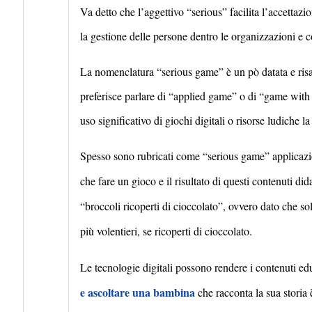
Va detto che l’aggettivo “
serious
” facilita l’accettazi
la gestione delle persone dentro le organizzazioni e c
La nomenclatura “
serious game
” è
un p
ò datata e ris
preferisce parlare di “
applied game”
o di “
game with 
uso significativo di giochi digitali o risorse ludiche l
Spesso sono rubricati come “
serious game
” applicaz
che fare un gioco e il risultato di questi contenuti di
“broccoli ricoperti di cioccolato”, ovvero dato che so
più volentieri, se ricoperti di cioccolato.
Le tecnologie digitali possono rendere i contenuti edu
e ascoltare una bambina
che racconta la sua storia