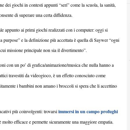
one dei giochi in contesti appunti “seri” come la scuola, la sanit
à
,
onsente di superare una certa diffidenza.
ale appunto ai primi giochi realizzati con i computer: oggi si
a purpose
” e la definizione più accettata è quella di Saywer “ogni
a cui missione principale non sia il divertimento”.
ioni con un po’ di grafica/animazione/musica che nulla hanno a
dattici travestiti da videogioco, è un effetto conosciuto come
litamente i bambini non amano i broccoli si spera che li accettino
immersi in un campo profughi
cativi più coinvolgenti: trovarsi
 è molto efficace e permette sicuramente una maggiore empatia.