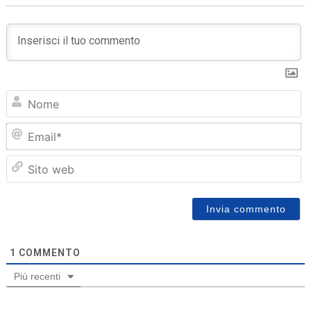
N
Em
Sit
we
1
COMMENTO
Più recenti