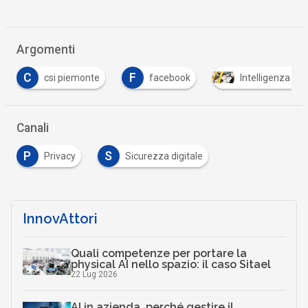
Argomenti
F
T
onte
facebook
Intelligenza Artificiale
tr
Canali
P
S
Privacy
Sicurezza digitale
InnovAttori
Quali competenze per portare la
physical AI nello spazio: il caso Sitael
22 Lug 2026
AI in azienda, perché gestire il