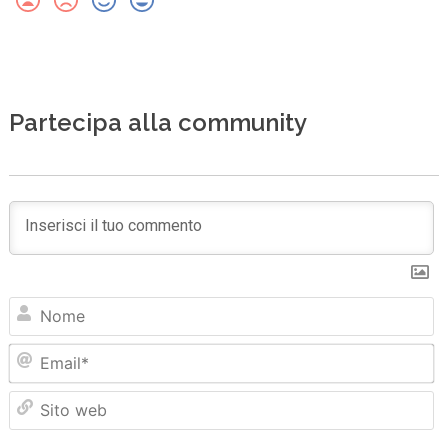
Partecipa alla community
N
Em
Sit
we