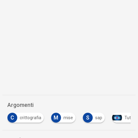
Argomenti
M
S
mise
sap
Tutto su Cyber Security