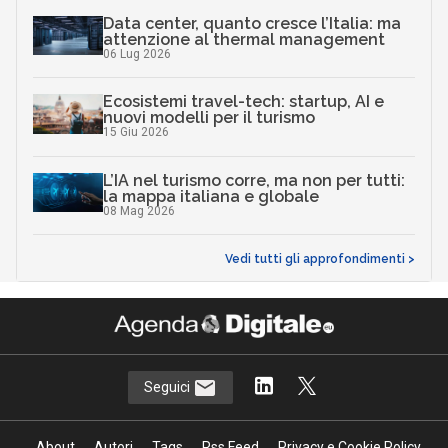
Data center, quanto cresce l’Italia: ma
attenzione al thermal management
06 Lug 2026
Ecosistemi travel-tech: startup, AI e
nuovi modelli per il turismo
15 Giu 2026
L’IA nel turismo corre, ma non per tutti:
la mappa italiana e globale
08 Mag 2026
Vedi tutti gli approfondimenti >
Seguici
About
Autori
Tags
Rss Feed
Privacy e Cookie Policy