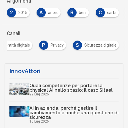
Argomenti
A
B
C
C
anorc
beni
carta
casi
Canali
P
S
Identità digitale
Privacy
Sicurezza digitale
InnovAttori
Quali competenze per portare la
physical AI nello spazio: il caso Sitael
22 Lug 2026
AI in azienda, perché gestire il
cambiamento è anche una questione di
sicurezza
10 Lug 2026