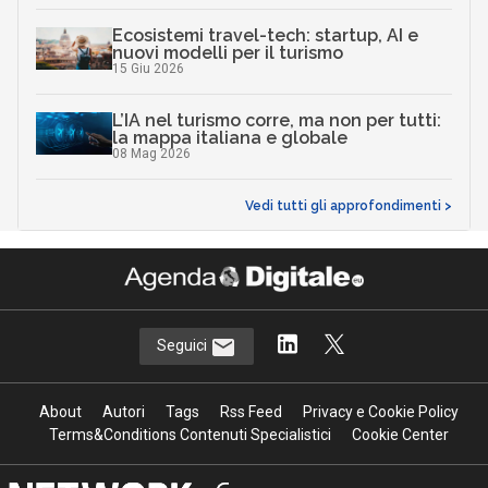
Ecosistemi travel-tech: startup, AI e
nuovi modelli per il turismo
15 Giu 2026
L’IA nel turismo corre, ma non per tutti:
la mappa italiana e globale
08 Mag 2026
Vedi tutti gli approfondimenti >
Seguici
About
Autori
Tags
Rss Feed
Privacy e Cookie Policy
Terms&Conditions Contenuti Specialistici
Cookie Center