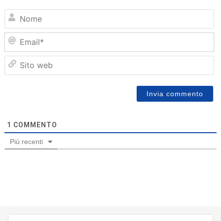
N
Em
Sit
we
1
COMMENTO
Più recenti