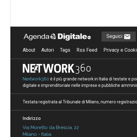
Seguici
About
Autori
Tags
Rss Feed
Privacy e Cooki
Nextwork360
è il più grande network in Italia di testate e 
digitale e imprenditoriale nelle imprese e pubbliche amminist
Testata registrata al Tribunale di Milano, numero registraz
Indirizzo
Via Moretto da Brescia, 22
Milano - Italia