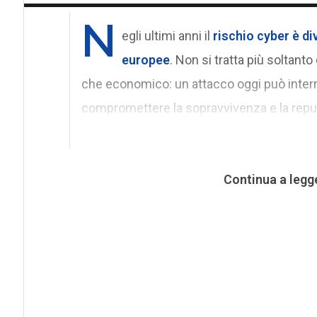
N
egli ultimi anni il
rischio cyber
è di
europee
. Non si tratta più soltant
che economico: un attacco oggi può interr
compromettere la sopravvivenza e la reput
Continua a legg