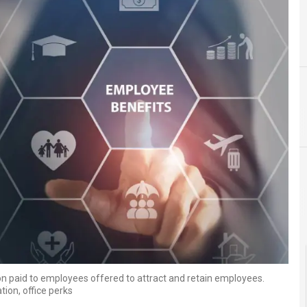
Intelligenza Artificiale
PN
n paid to employees offered to attract and retain employees.
ion, office perks