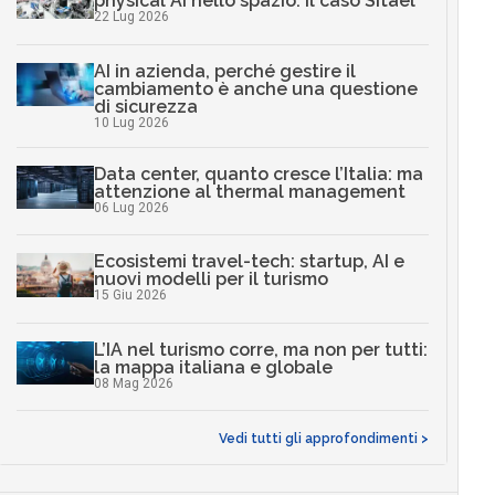
physical AI nello spazio: il caso Sitael
22 Lug 2026
AI in azienda, perché gestire il
cambiamento è anche una questione
di sicurezza
10 Lug 2026
Data center, quanto cresce l’Italia: ma
attenzione al thermal management
06 Lug 2026
Ecosistemi travel-tech: startup, AI e
nuovi modelli per il turismo
15 Giu 2026
L’IA nel turismo corre, ma non per tutti:
la mappa italiana e globale
08 Mag 2026
Vedi tutti gli approfondimenti >