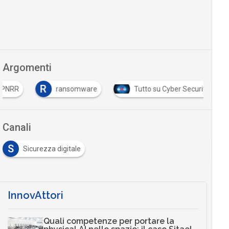
Argomenti
R
RR
ransomware
Tutto su Cyber Security
Canali
S
Sicurezza digitale
InnovAttori
Quali competenze per portare la