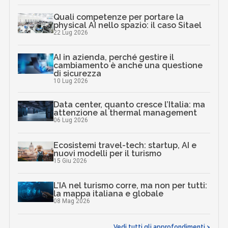
Quali competenze per portare la
physical AI nello spazio: il caso Sitael
22 Lug 2026
AI in azienda, perché gestire il
cambiamento è anche una questione
di sicurezza
10 Lug 2026
Data center, quanto cresce l’Italia: ma
attenzione al thermal management
06 Lug 2026
Ecosistemi travel-tech: startup, AI e
nuovi modelli per il turismo
15 Giu 2026
L’IA nel turismo corre, ma non per tutti:
la mappa italiana e globale
08 Mag 2026
Vedi tutti gli approfondimenti >