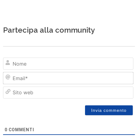
Partecipa alla community
N
Em
Si
w
0
COMMENTI