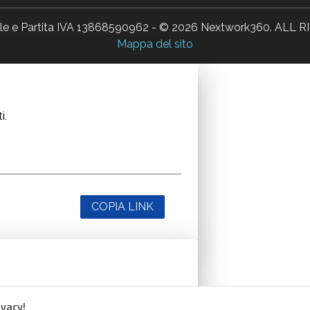
ale e Partita IVA 13868590962 - © 2026 Nextwork360. AL
Mappa del sito
i.
COPIA LINK
i.
ivacy!