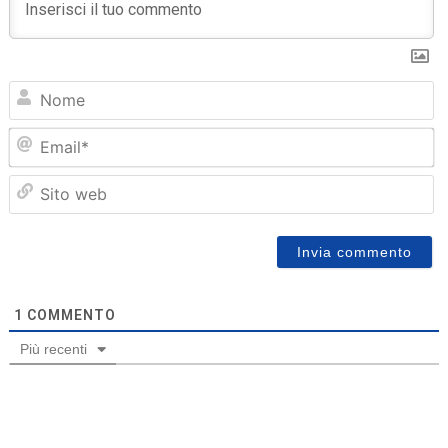
N
Em
Sit
we
1
COMMENTO
Più recenti