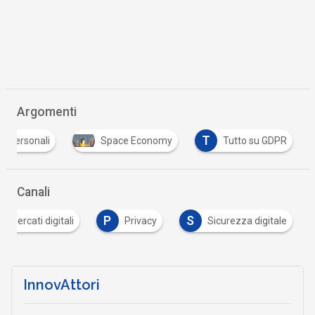
Argomenti
T
ti personali
Space Economy
Tutto su GDPR
Canali
P
S
Mercati digitali
Privacy
Sicurezza digitale
InnovAttori