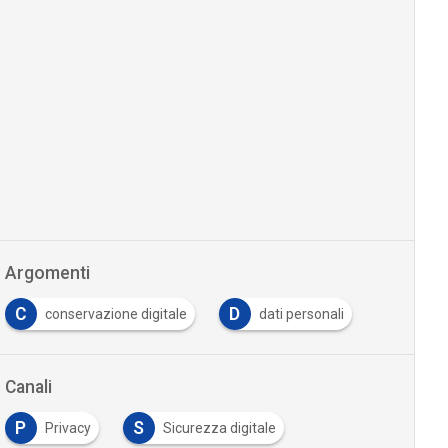
Argomenti
C
D
conservazione digitale
dati personali
…
Canali
P
S
Privacy
Sicurezza digitale