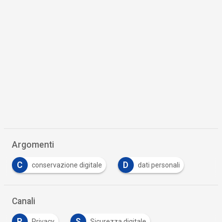
Argomenti
C
D
conservazione digitale
dati personali
Canali
P
S
Privacy
Sicurezza digitale