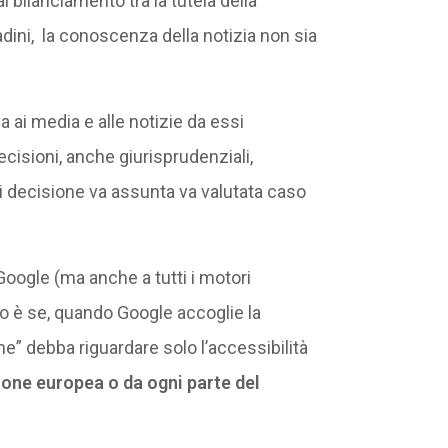
al bilanciamento tra la tutela della
tadini, la conoscenza della notizia non sia
 ai media e alle notizie da essi
isioni, anche giurisprudenziali,
i decisione va assunta va valutata caso
 Google (ma anche a tutti i motori
rto è se, quando Google accoglie la
one” debba riguardare solo l’accessibilità
nione europea o da ogni parte del