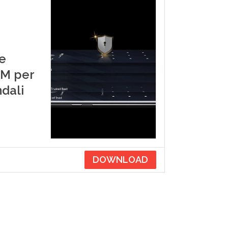
e
DM per
ndali
DOWNLOAD