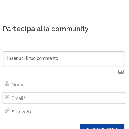
Partecipa alla community
N
Em
Sit
we