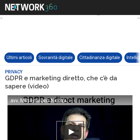
Ultimi articoli
Sovranità digitale
Cittadinanza digitale
Intelli
PRIVACY
GDPR e marketing diretto, che c’è da
sapere (video)
avv. Massimiliano Nicotra