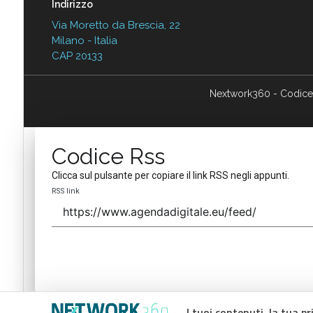
Indirizzo
Via Moretto da Brescia, 22
Milano - Italia
CAP 20133
Nextwork360 - Codice
Codice Rss
Clicca sul pulsante per copiare il link RSS negli appunti.
RSS link
I tuoi contenuti, la tua pr