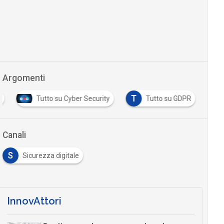
Argomenti
T
a
Tutto su Cyber Security
Tutto su GDPR
Canali
S
Sicurezza digitale
InnovAttori