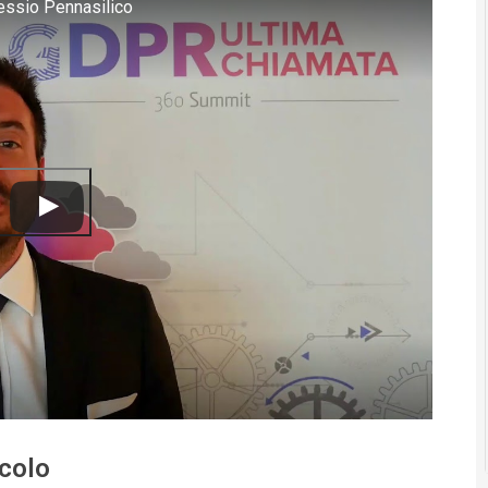
lessio Pennasilico
icolo