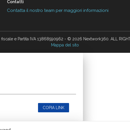
Contatti
Contatta il nostro team per maggiori informazioni
 fiscale e Partita IVA 13868590962 - © 2026 Nextwork360. ALL RIG
Mappa del sito
COPIA LINK
ivacy!