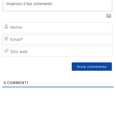
N
Em
Sit
we
0
COMMENTI