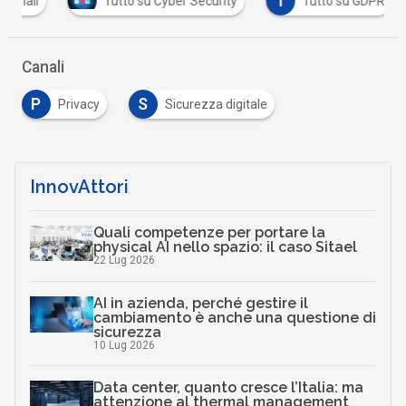
T
onali
Tutto su Cyber Security
Tutto su GDPR
Canali
P
S
Privacy
Sicurezza digitale
InnovAttori
Quali competenze per portare la
physical AI nello spazio: il caso Sitael
22 Lug 2026
AI in azienda, perché gestire il
cambiamento è anche una questione di
sicurezza
10 Lug 2026
Data center, quanto cresce l’Italia: ma
attenzione al thermal management