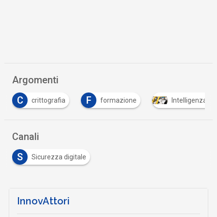
Argomenti
C
F
crittografia
formazione
Intelligenza Art
Canali
S
Sicurezza digitale
InnovAttori