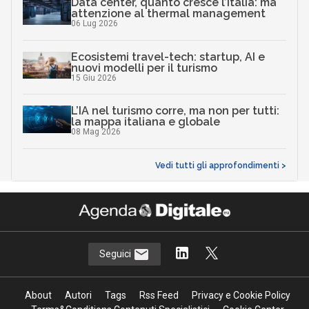
Data center, quanto cresce l’Italia: ma
attenzione al thermal management
06 Lug 2026
Ecosistemi travel-tech: startup, AI e
nuovi modelli per il turismo
15 Giu 2026
L’IA nel turismo corre, ma non per tutti:
la mappa italiana e globale
08 Mag 2026
Vedi tutti gli approfondimenti >
Seguici
About
Autori
Tags
Rss Feed
Privacy e Cookie Policy