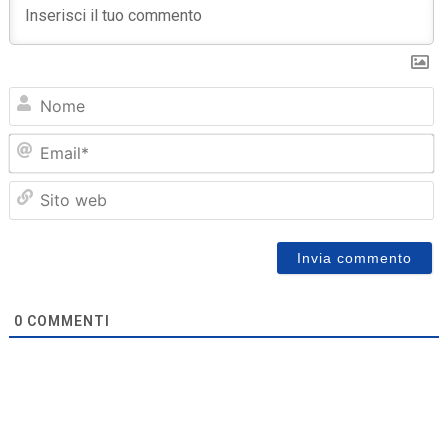
N
Em
Sit
we
0
COMMENTI