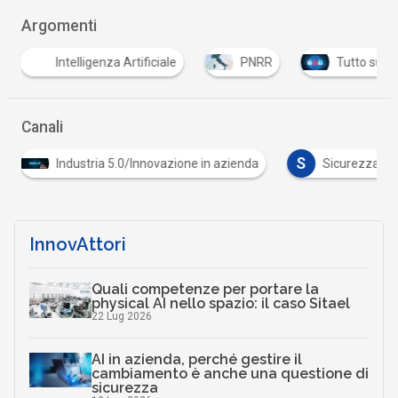
Argomenti
nza Artificiale
PNRR
Tutto su Cyber Security
Canali
S
Industria 5.0/Innovazione in azienda
Sicurezza digitale
InnovAttori
Quali competenze per portare la
physical AI nello spazio: il caso Sitael
22 Lug 2026
AI in azienda, perché gestire il
cambiamento è anche una questione di
sicurezza