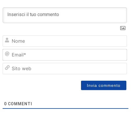
N
Em
Sit
we
0
COMMENTI