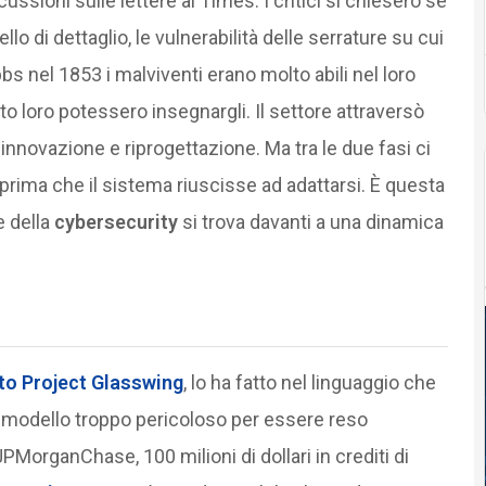
cussioni sulle lettere al Times. I critici si chiesero se
lo di dettaglio, le vulnerabilità delle serrature su cui
 nel 1853 i malviventi erano molto abili nel loro
o loro potessero insegnargli. Il settore attraversò
a innovazione e riprogettazione. Ma tra le due fasi ci
 prima che il sistema riuscisse ad adattarsi. È questa
e della
cybersecurity
si trova davanti a una dinamica
ato
Project Glasswing
, lo ha fatto nel linguaggio che
 un modello troppo pericoloso per essere reso
MorganChase, 100 milioni di dollari in crediti di