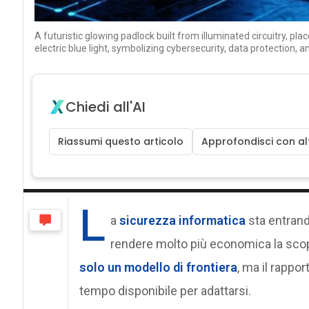
A futuristic glowing padlock built from illuminated circuitry, p
electric blue light, symbolizing cybersecurity, data protection, a
Chiedi all'AI
Riassumi questo articolo
Approfondisci con alt
L
a
sicurezza informatica
sta entrando
rendere molto più economica la scope
solo un modello di frontiera
, ma il rappor
tempo disponibile per adattarsi.