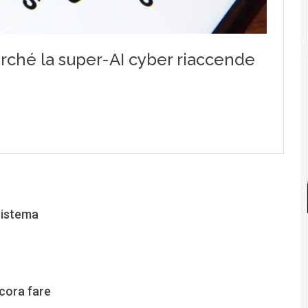
sistema
ncora fare