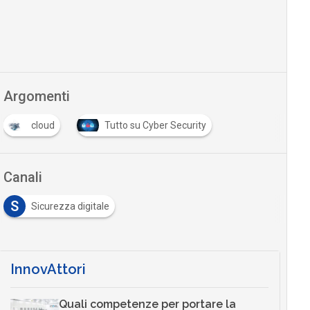
Argomenti
cloud
Tutto su Cyber Security
Canali
S
Sicurezza digitale
InnovAttori
Quali competenze per portare la