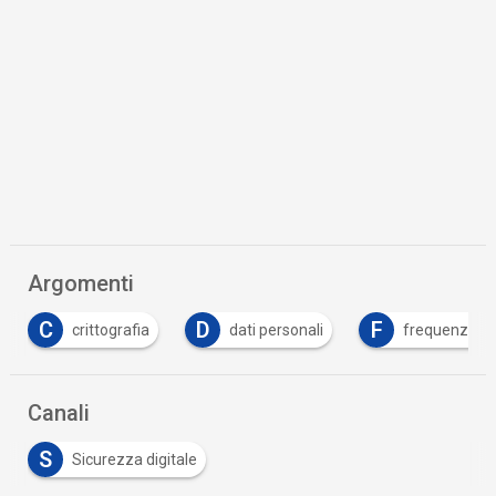
Argomenti
C
D
F
crittografia
dati personali
frequenze
Canali
S
Sicurezza digitale