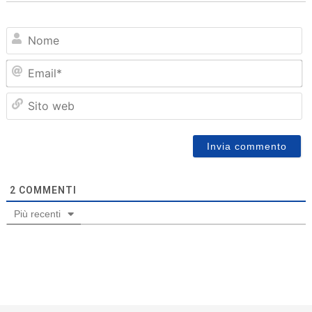
N
Em
Sit
we
2
COMMENTI
Più recenti